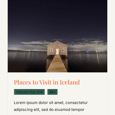
Places to Visit in Iceland
comments
February 2nd, 2015
0
on
Places
Lorem ipsum dolor sit amet, consectetur
to
Visit
adipiscing elit, sed do eiusmod tempor
in
Iceland