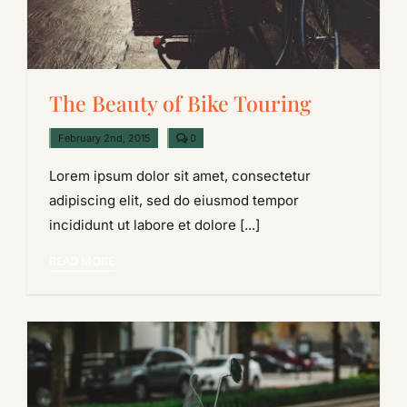
The Beauty of Bike Touring
comments
February 2nd, 2015
0
on
The
Lorem ipsum dolor sit amet, consectetur
Beauty
of
adipiscing elit, sed do eiusmod tempor
Bike
Touring
incididunt ut labore et dolore [...]
READ MORE