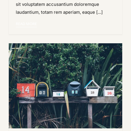
the
sit voluptatem accusantium doloremque
Week
laudantium, totam rem aperiam, eaque [...]
READ MORE