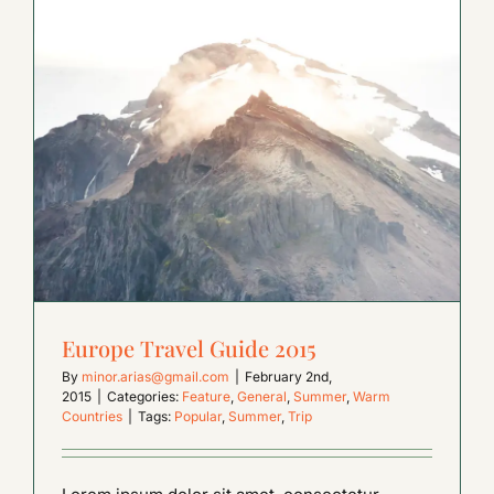
Europe Travel Guide 2015
By
minor.arias@gmail.com
|
February 2nd,
2015
|
Categories:
Feature
,
General
,
Summer
,
Warm
Countries
|
Tags:
Popular
,
Summer
,
Trip