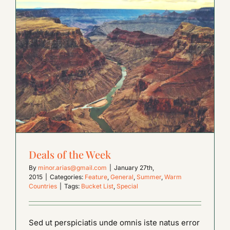
Deals of the Week
By
minor.arias@gmail.com
|
January 27th,
2015
|
Categories:
Feature
,
General
,
Summer
,
Warm
Countries
|
Tags:
Bucket List
,
Special
Sed ut perspiciatis unde omnis iste natus error