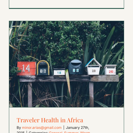
Traveler Health in Africa
By
minor.arias@gmail.com
|
January 27th,
2015
|
Categories:
General
,
Summer
,
Warm