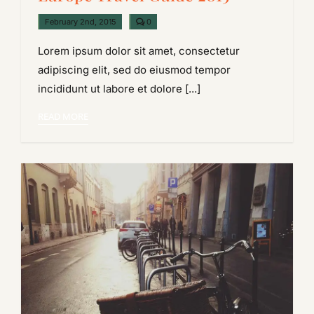
comments
February 2nd, 2015
0
on
Europe
Lorem ipsum dolor sit amet, consectetur
Travel
Guide
adipiscing elit, sed do eiusmod tempor
2015
incididunt ut labore et dolore [...]
READ MORE