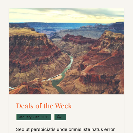
Deals of the Week
comments
January 27th, 2015
0
on
Deals
Sed ut perspiciatis unde omnis iste natus error
of