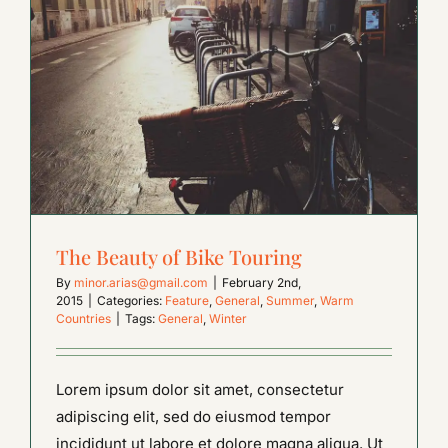
The Beauty of Bike Touring
By
minor.arias@gmail.com
|
February 2nd,
2015
|
Categories:
Feature
,
General
,
Summer
,
Warm
Countries
|
Tags:
General
,
Winter
Lorem ipsum dolor sit amet, consectetur
adipiscing elit, sed do eiusmod tempor
incididunt ut labore et dolore magna aliqua. Ut