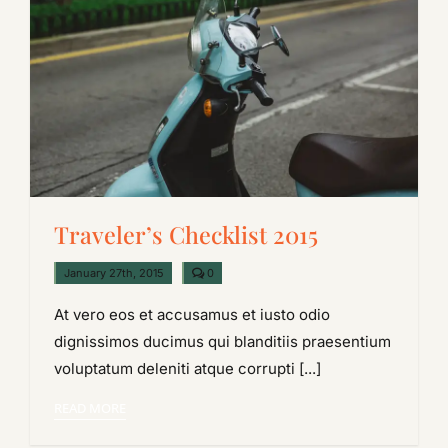
Traveler’s Checklist 2015
comments
January 27th, 2015
0
on
Traveler’s
At vero eos et accusamus et iusto odio
Checklist
2015
dignissimos ducimus qui blanditiis praesentium
voluptatum deleniti atque corrupti [...]
READ MORE