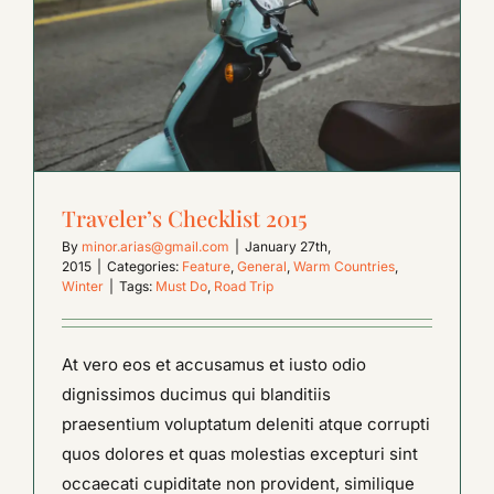
Traveler’s Checklist 2015
By
minor.arias@gmail.com
|
January 27th,
2015
|
Categories:
Feature
,
General
,
Warm Countries
,
Winter
|
Tags:
Must Do
,
Road Trip
At vero eos et accusamus et iusto odio
dignissimos ducimus qui blanditiis
praesentium voluptatum deleniti atque corrupti
quos dolores et quas molestias excepturi sint
occaecati cupiditate non provident, similique