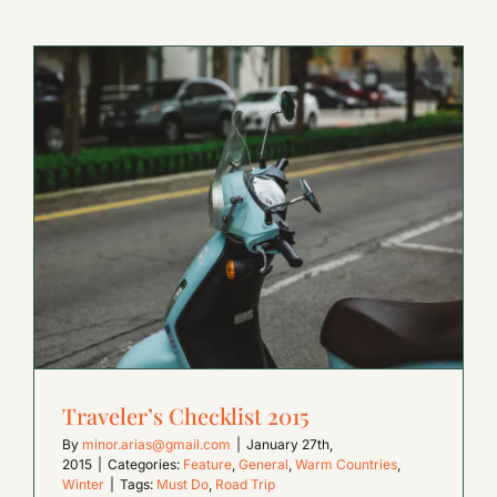
Traveler’s Checklist 2015
By
minor.arias@gmail.com
|
January 27th,
2015
|
Categories:
Feature
,
General
,
Warm Countries
,
Winter
|
Tags:
Must Do
,
Road Trip