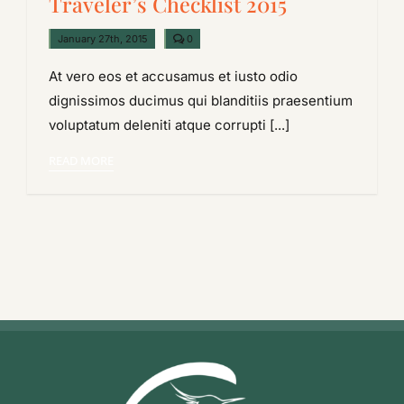
Traveler’s Checklist 2015
comments
January 27th, 2015
0
on
Traveler’s
At vero eos et accusamus et iusto odio
Checklist
2015
dignissimos ducimus qui blanditiis praesentium
voluptatum deleniti atque corrupti [...]
READ MORE